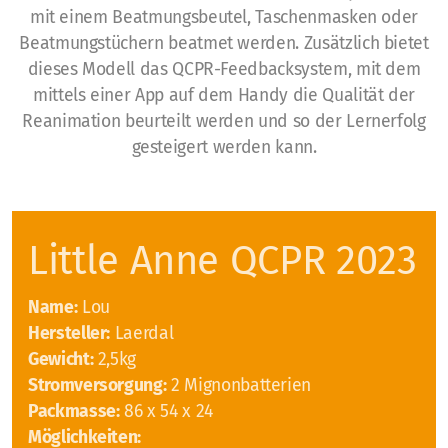
mit einem Beatmungsbeutel, Taschenmasken oder
Beatmungstüchern beatmet werden. Zusätzlich bietet
dieses Modell das QCPR-Feedbacksystem, mit dem
mittels einer App auf dem Handy die Qualität der
Aus- und Fortbildungen
Reanimation beurteilt werden und so der Lernerfolg
gesteigert werden kann.
BLS-AED-SRC-Kurse
First Responder Zürich
Little Anne QCPR 2023
Laien
Kurs@Home
Name:
Lou
Hersteller:
Laerdal
Fachpersonen
Gewicht:
2,5kg
Stromversorgung:
2 Mignonbatterien
E-Learning
Packmasse:
86 x 54 x 24
Möglichkeiten:
Consulting