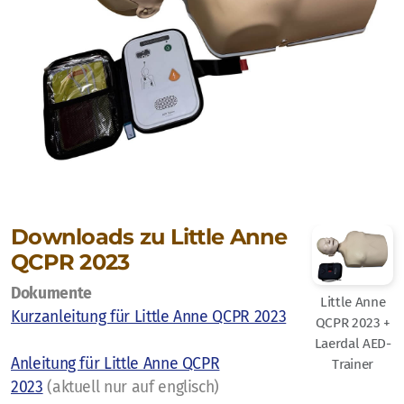
AED-Kauf
BLS-AED-SRC Komplett - Ein Arbeitsbuch
Downloads
Downloads zu Little Anne
Offertanfrage Aus- und Fortbildung
QCPR 2023
Offertanfrage Materialmiete
Dokumente
Little Anne
Kurzanleitung für Little Anne QCPR 2023
QCPR 2023 +
Offertanfrage AED
Laerdal AED-
Anleitung für Little Anne QCPR
Trainer
2023
(aktuell nur auf englisch)