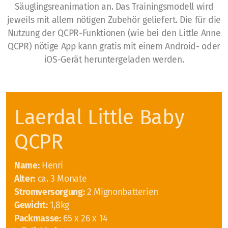
Säuglingsreanimation an. Das Trainingsmodell wird
jeweils mit allem nötigen Zubehör geliefert. Die für die
Nutzung der QCPR-Funktionen (wie bei den Little Anne
QCPR) nötige App kann gratis mit einem Android- oder
Aus- und Fortbildungen
iOS-Gerät heruntergeladen werden.
BLS-AED-SRC-Kurse
First Responder Zürich
Laerdal Little Baby
Laien
QCPR
Kurs@Home
Name:
Henri
Fachpersonen
Alter:
ca. 3 Monate
Stromversorgung:
2 Mignonbatterien
E-Learning
Gewicht:
1,8kg
Packmasse:
65 x 26 x 14
Consulting