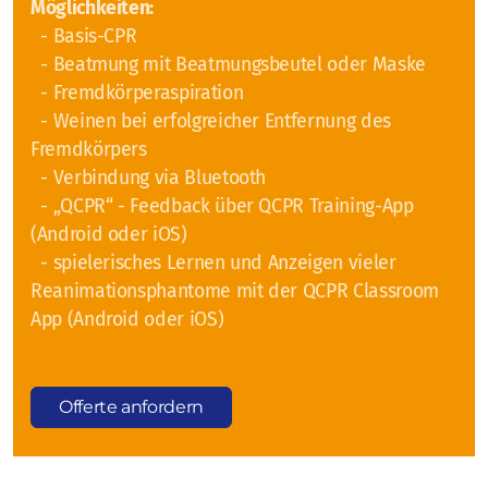
Möglichkeiten:
- Basis-CPR
Vermietung von Ausbildungsmaterial
- Beatmung mit Beatmungsbeutel oder Maske
- Fremdkörperaspiration
BLS-Trainingsmodelle
- Weinen bei erfolgreicher Entfernung des
ALS-Trainingsmodelle
Fremdkörpers
- Verbindung via Bluetooth
AED-Trainer
- „QCPR“ - Feedback über QCPR Training-App
(Android oder iOS)
Notfallausrüstung
- spielerisches Lernen und Anzeigen vieler
weiteres Ausbildungsmaterial
Reanimationsphantome mit der QCPR Classroom
App (Android oder iOS)
Offerte anfordern