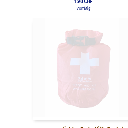
1.90
CHF
Vorrätig