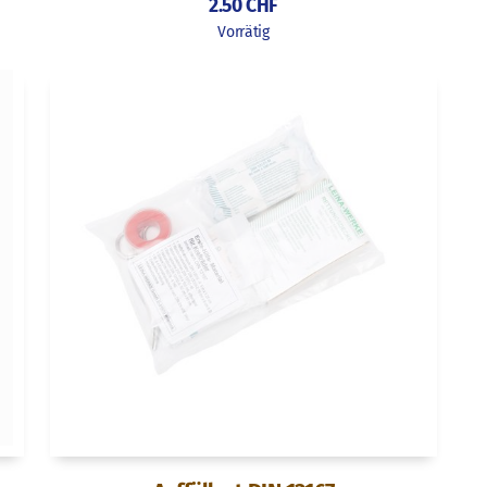
2.50
CHF
Vorrätig