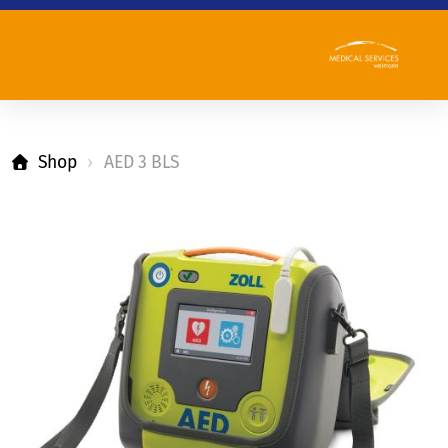
Shop
AED 3 BLS
Team
Leitbild
Qualitätsbericht
Referenzen
Partner