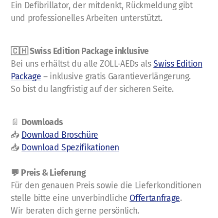
Ein Defibrillator, der mitdenkt, Rückmeldung gibt
AED-Kauf
und professionelles Arbeiten unterstützt.
BLS-AED-SRC Komplett - Ein Arbeitsbuch
🇨🇭 Swiss Edition Package inklusive
Bei uns erhältst du alle ZOLL-AEDs als
Swiss Edition
Package
– inklusive gratis Garantieverlängerung.
Downloads
So bist du langfristig auf der sicheren Seite.
📄
Downloads
📥
Download Broschüre
Offertanfrage Aus- und Fortbildung
📥
Download Spezifikationen
Offertanfrage Materialmiete
💬 Preis & Lieferung
Offertanfrage AED
Für den genauen Preis sowie die Lieferkonditionen
stelle bitte eine unverbindliche
Offertanfrage
.
Wir beraten dich gerne persönlich.