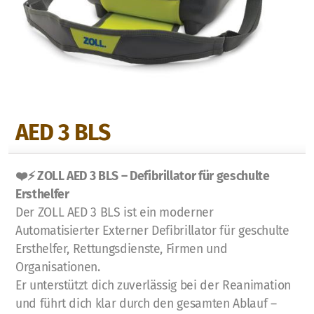
Aus- und Fortbildungen
BLS-AED-SRC-Kurse
AED 3 BLS
First Responder Zürich
Laien
❤️⚡ ZOLL AED 3 BLS – Defibrillator für geschulte
Ersthelfer
Kurs@Home
Der ZOLL AED 3 BLS ist ein moderner
Automatisierter Externer Defibrillator für geschulte
Fachpersonen
Ersthelfer, Rettungsdienste, Firmen und
Organisationen.
E-Learning
Er unterstützt dich zuverlässig bei der Reanimation
und führt dich klar durch den gesamten Ablauf –
Consulting