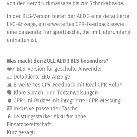
von der Herzdruckmassage bis zur Schockabgabe.
Vermietung von Ausbildungsmaterial
In der BLS-Version bietet der AED 3 eine detaillierte
EKG-Anzeige, ein erweitertes CPR-Feedback sowie
BLS-Trainingsmodelle
eine passende Transporttasche, die im Lieferumfang
ALS-Trainingsmodelle
enthalten ist.
AED-Trainer
Was macht den ZOLL AED 3 BLS besonders?
Notfallausrüstung
❤️⚡ BLS-Version für geschulte Anwender
📈 Detaillierte EKG-Anzeige
weiteres Ausbildungsmaterial
📊 Erweitertes CPR-Feedback mit Real CPR Help®
🗣️ Klare Sprach- und Textanweisungen
🫀 CPR Uni-Padz™ mit integrierter CPR-Messung
🎒 Inklusive passender Tasche
🔋 Leistungsstarker Akku für hohe
Einsatzbereitschaft
Kurz gesagt: