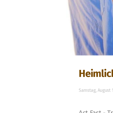
Heimlic
Samstag, August 1
Act Fast - T