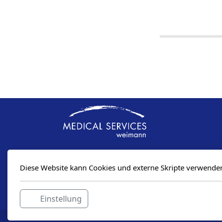
Medical Services Weimann GmbH
Diese Website kann Cookies und externe Skripte verwende
Am Pfisterhölzli 25
8606 Greifensee
Einstellung
Schweiz