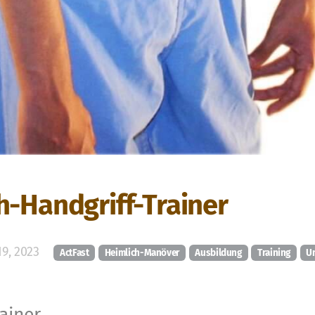
h-Handgriff-Trainer
9, 2023
ActFast
Heimlich-Manöver
Ausbildung
Training
Un
rainer