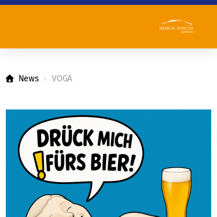
News
VOGA
Team
Leitbild
Qualitätsbericht
Referenzen
Partner