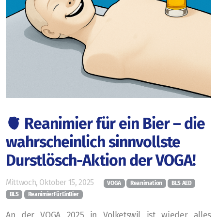
Aus- und Fortbildungen
BLS-AED-SRC-Kurse
First Responder Zürich
🫀 Reanimier für ein Bier – die
Laien
wahrscheinlich sinnvollste
Kurs@Home
Durstlösch-Aktion der VOGA!
Fachpersonen
Mittwoch, Oktober 15, 2025
VOGA
Reanimation
BLS AED
E-Learning
BLS
ReanimierFürEinBier
Consulting
An der VOGA 2025 in Volketswil ist wieder alles