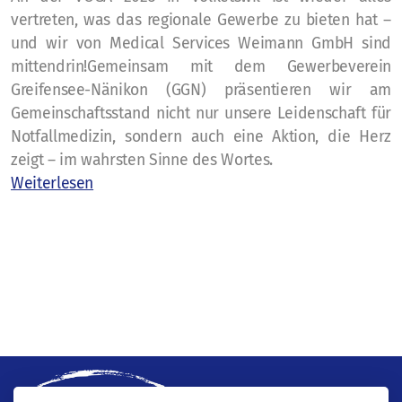
vertreten, was das regionale Gewerbe zu bieten hat –
Vermietung von Ausbildungsmaterial
und wir von Medical Services Weimann GmbH sind
mittendrin!Gemeinsam mit dem Gewerbeverein
BLS-Trainingsmodelle
Greifensee-Nänikon (GGN) präsentieren wir am
Gemeinschaftsstand nicht nur unsere Leidenschaft für
ALS-Trainingsmodelle
Notfallmedizin, sondern auch eine Aktion, die Herz
AED-Trainer
zeigt – im wahrsten Sinne des Wortes.
Weiterlesen
Notfallausrüstung
weiteres Ausbildungsmaterial