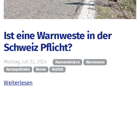
Aus- und Fortbildungen
Ist eine Warnweste in der
Schweiz Pflicht?
BLS-AED-SRC-Kurse
Montag, Juli 22, 2024
First Responder Zürich
Pannendreieck
Warnweste
Autoapotheke
Panne
Notfall
Laien
Weiterlesen
Kurs@Home
Fachpersonen
E-Learning
Consulting