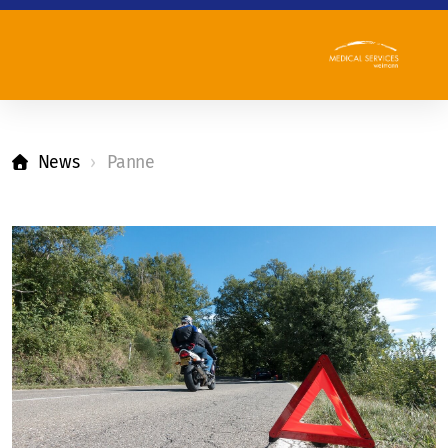
News
Panne
Team
Leitbild
Qualitätsbericht
Referenzen
Partner